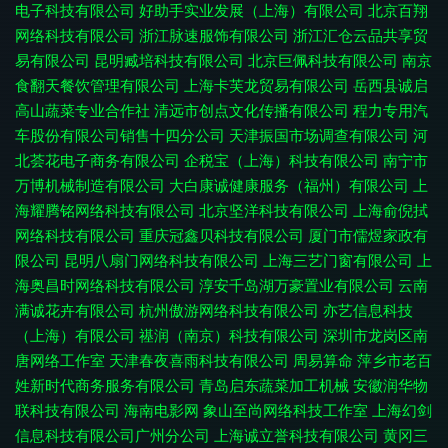
电子科技有限公司
好助手实业发展（上海）有限公司
北京百翔
网络科技有限公司
浙江脉速服饰有限公司
浙江汇仓云品共享贸
易有限公司
昆明臧培科技有限公司
北京巨佩科技有限公司
南京
食翻天餐饮管理有限公司
上海卡芙龙贸易有限公司
岳西县诚启
高山蔬菜专业合作社
清远市创点文化传播有限公司
程力专用汽
车股份有限公司销售十四分公司
天津振国市场调查有限公司
河
北荟花电子商务有限公司
企税宝（上海）科技有限公司
南宁市
万博机械制造有限公司
大白康诚健康服务（福州）有限公司
上
海耀腾铭网络科技有限公司
北京坚洋科技有限公司
上海俞倪拭
网络科技有限公司
重庆冠鑫贝科技有限公司
厦门市儒煜家政有
限公司
昆明八扇门网络科技有限公司
上海三艺门窗有限公司
上
海奥昌时网络科技有限公司
淳安千岛湖万豪置业有限公司
云南
满诚花卉有限公司
杭州傲游网络科技有限公司
亦艺信息科技
（上海）有限公司
禥润（南京）科技有限公司
深圳市龙岗区南
唐网络工作室
天津春夜喜雨科技有限公司
周易算命
萍乡市老百
姓新时代商务服务有限公司
青岛启东蔬菜加工机械
安徽润华物
联科技有限公司
海南电影网
象山至尚网络科技工作室
上海幻剑
信息科技有限公司广州分公司
上海诚立誉科技有限公司
黄冈三