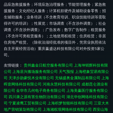
品应急救援服务；环境应急治理服务；节能管理服务；紧急救
援服务；文化经纪人服务；计算机软硬件及辅助设备零售；招
生辅助服务；业务培训（不含教育培训、职业技能培训等需取
得许可的培训）；性展览；市场调查（不含涉外调查）；社会
调查（不含涉外调查）；广告发布；数字广告制作；租赁服务
（不含许可类租赁服务）；土地使用权租赁；住房租赁；非居
住房地产租赁。（除依法须经批准的项目外，凭营业执照依法
自主开展经营活动）重庆赢盛达科技有限公司对外投资5家公
司。
友情链接：
贵州鑫金日航空服务有限公司
上海坤韬辉科技有限
公司
上海居兴搬场服务有限公司
天气预报
上海橙象贸易有限公
司
天津步勋豪悦木业有限公司
无锡盛奥金属制品有限公司
上海
晖壹网络科技有限公司
河南永慧科技有限公司
成都昆仑酒业有
限公司
金华市几何电子商务有限公司
上海美赢医疗服务有限公
司
四川康之源有害生物防治有限公司
湖北华创网络科技有限公
司
宁夏凌鹰工贸有限公司
上海积梦智能科技有限公司
三亚大木
地产营销策划有限公司
上海湘权垠网络科技有限公司
西安山海