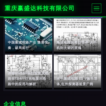
重庆赢盛达科技有限公司
中国集成电路产业 亟需变
集成电路的奇妙世界 从手
奏，破局前行
机到火箭的灵魂
探秘GW500场扫雷集成电
路在TDA117光电显示电
光子集成电路 III V族半导
路中的应用与解析
体,红外探测器前景广阔
企业信息